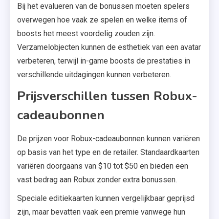
Bij het evalueren van de bonussen moeten spelers
overwegen hoe vaak ze spelen en welke items of
boosts het meest voordelig zouden zijn.
Verzamelobjecten kunnen de esthetiek van een avatar
verbeteren, terwijl in-game boosts de prestaties in
verschillende uitdagingen kunnen verbeteren.
Prijsverschillen tussen Robux-
cadeaubonnen
De prijzen voor Robux-cadeaubonnen kunnen variëren
op basis van het type en de retailer. Standaardkaarten
variëren doorgaans van $10 tot $50 en bieden een
vast bedrag aan Robux zonder extra bonussen.
Speciale editiekaarten kunnen vergelijkbaar geprijsd
zijn, maar bevatten vaak een premie vanwege hun