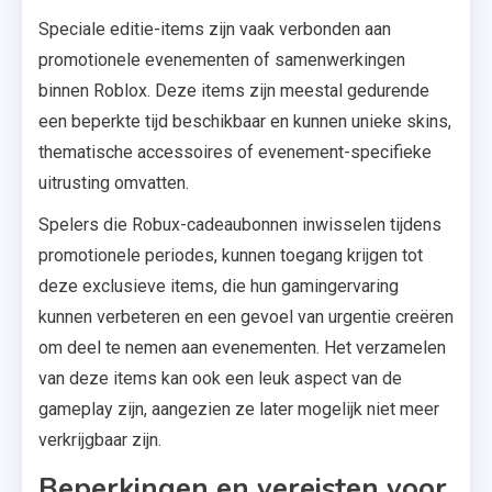
Speciale editie-items zijn vaak verbonden aan
promotionele evenementen of samenwerkingen
binnen Roblox. Deze items zijn meestal gedurende
een beperkte tijd beschikbaar en kunnen unieke skins,
thematische accessoires of evenement-specifieke
uitrusting omvatten.
Spelers die Robux-cadeaubonnen inwisselen tijdens
promotionele periodes, kunnen toegang krijgen tot
deze exclusieve items, die hun gamingervaring
kunnen verbeteren en een gevoel van urgentie creëren
om deel te nemen aan evenementen. Het verzamelen
van deze items kan ook een leuk aspect van de
gameplay zijn, aangezien ze later mogelijk niet meer
verkrijgbaar zijn.
Beperkingen en vereisten voor