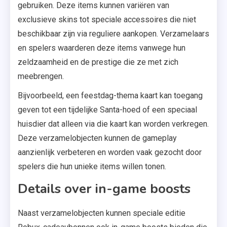
gebruiken. Deze items kunnen variëren van
exclusieve skins tot speciale accessoires die niet
beschikbaar zijn via reguliere aankopen. Verzamelaars
en spelers waarderen deze items vanwege hun
zeldzaamheid en de prestige die ze met zich
meebrengen.
Bijvoorbeeld, een feestdag-thema kaart kan toegang
geven tot een tijdelijke Santa-hoed of een speciaal
huisdier dat alleen via die kaart kan worden verkregen.
Deze verzamelobjecten kunnen de gameplay
aanzienlijk verbeteren en worden vaak gezocht door
spelers die hun unieke items willen tonen.
Details over in-game boosts
Naast verzamelobjecten kunnen speciale editie