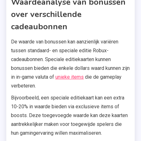
Waardeanalyse van bonussen
over verschillende
cadeaubonnen
De waarde van bonussen kan aanzienlijk variëren
tussen standaard- en speciale editie Robux-
cadeaubonnen. Speciale editiekaarten kunnen
bonussen bieden die enkele dollars waard kunnen zijn
in in-game valuta of
unieke items
die de gameplay
verbeteren.
Bijvoorbeeld, een speciale editiekaart kan een extra
10-20% in waarde bieden via exclusieve items of
boosts. Deze toegevoegde waarde kan deze kaarten
aantrekkelijker maken voor toegewijde spelers die
hun gamingervaring willen maximaliseren.