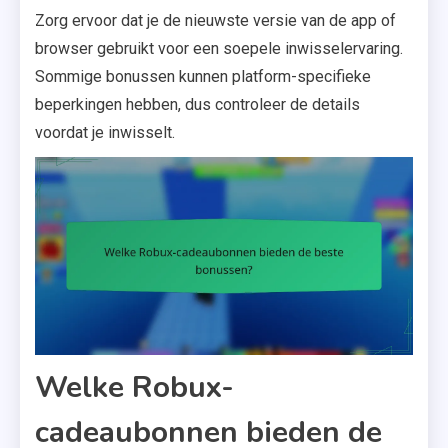
Zorg ervoor dat je de nieuwste versie van de app of
browser gebruikt voor een soepele inwisselervaring.
Sommige bonussen kunnen platform-specifieke
beperkingen hebben, dus controleer de details
voordat je inwisselt.
Welke Robux-
cadeaubonnen bieden de