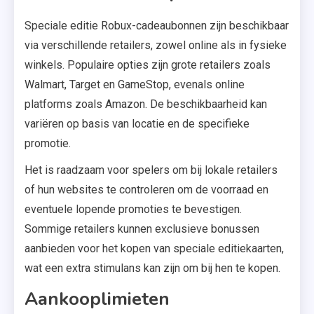
Speciale editie Robux-cadeaubonnen zijn beschikbaar
via verschillende retailers, zowel online als in fysieke
winkels. Populaire opties zijn grote retailers zoals
Walmart, Target en GameStop, evenals online
platforms zoals Amazon. De beschikbaarheid kan
variëren op basis van locatie en de specifieke
promotie.
Het is raadzaam voor spelers om bij lokale retailers
of hun websites te controleren om de voorraad en
eventuele lopende promoties te bevestigen.
Sommige retailers kunnen exclusieve bonussen
aanbieden voor het kopen van speciale editiekaarten,
wat een extra stimulans kan zijn om bij hen te kopen.
Aankooplimieten