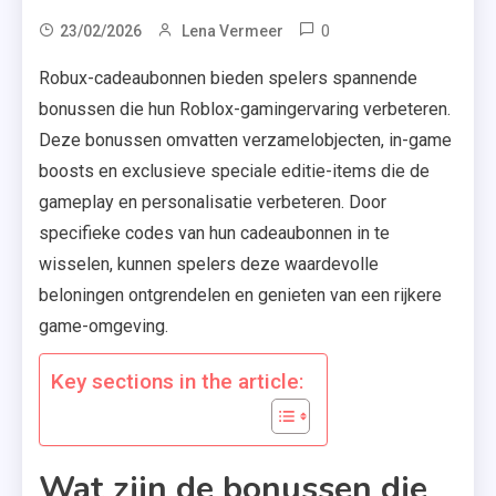
0
23/02/2026
Lena Vermeer
Robux-cadeaubonnen bieden spelers spannende
bonussen die hun Roblox-gamingervaring verbeteren.
Deze bonussen omvatten verzamelobjecten, in-game
boosts en exclusieve speciale editie-items die de
gameplay en personalisatie verbeteren. Door
specifieke codes van hun cadeaubonnen in te
wisselen, kunnen spelers deze waardevolle
beloningen ontgrendelen en genieten van een rijkere
game-omgeving.
Key sections in the article:
Wat zijn de bonussen die