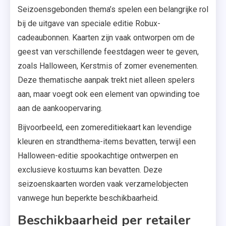
Seizoensgebonden thema’s spelen een belangrijke rol
bij de uitgave van speciale editie Robux-
cadeaubonnen. Kaarten zijn vaak ontworpen om de
geest van verschillende feestdagen weer te geven,
zoals Halloween, Kerstmis of zomer evenementen.
Deze thematische aanpak trekt niet alleen spelers
aan, maar voegt ook een element van opwinding toe
aan de aankoopervaring.
Bijvoorbeeld, een zomereditiekaart kan levendige
kleuren en strandthema-items bevatten, terwijl een
Halloween-editie spookachtige ontwerpen en
exclusieve kostuums kan bevatten. Deze
seizoenskaarten worden vaak verzamelobjecten
vanwege hun beperkte beschikbaarheid.
Beschikbaarheid per retailer