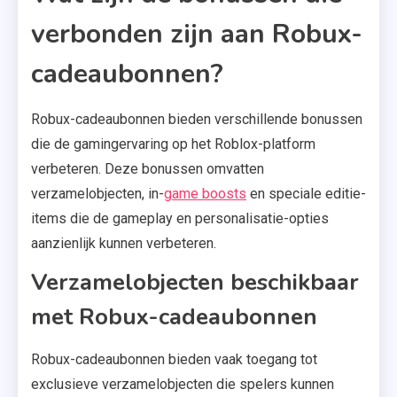
verbonden zijn aan Robux-
cadeaubonnen?
Robux-cadeaubonnen bieden verschillende bonussen
die de gamingervaring op het Roblox-platform
verbeteren. Deze bonussen omvatten
verzamelobjecten, in-
game boosts
en speciale editie-
items die de gameplay en personalisatie-opties
aanzienlijk kunnen verbeteren.
Verzamelobjecten beschikbaar
met Robux-cadeaubonnen
Robux-cadeaubonnen bieden vaak toegang tot
exclusieve verzamelobjecten die spelers kunnen