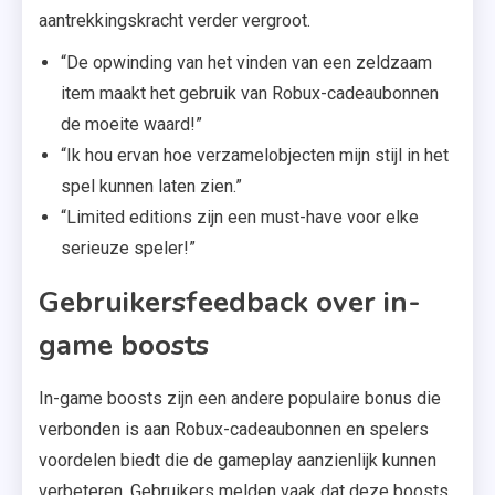
aantrekkingskracht verder vergroot.
“De opwinding van het vinden van een zeldzaam
item maakt het gebruik van Robux-cadeaubonnen
de moeite waard!”
“Ik hou ervan hoe verzamelobjecten mijn stijl in het
spel kunnen laten zien.”
“Limited editions zijn een must-have voor elke
serieuze speler!”
Gebruikersfeedback over in-
game boosts
In-game boosts zijn een andere populaire bonus die
verbonden is aan Robux-cadeaubonnen en spelers
voordelen biedt die de gameplay aanzienlijk kunnen
verbeteren. Gebruikers melden vaak dat deze boosts