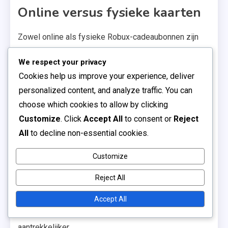
Online versus fysieke kaarten
Zowel online als fysieke Robux-cadeaubonnen zijn
beschikbaar, elk met zijn eigen voordelen. Online
We respect your privacy
kaarten kunnen onmiddellijk worden gekocht en
Cookies help us improve your experience, deliver
ingewisseld, waardoor ze een handige optie zijn voor
personalized content, and analyze traffic. You can
spelers die directe toegang tot Robux willen. Fysieke
choose which cookies to allow by clicking
kaarten daarentegen komen vaak met
Customize
. Click
Accept All
to consent or
Reject
verzamelontwerpen en kunnen een leuk cadeau zijn
All
to decline non-essential cookies.
voor vrienden of familie.
Spelers moeten hun voorkeuren overwegen bij het
Customize
kiezen tussen online en fysieke kaarten. Als je op
Reject All
zoek bent naar een snelle boost in-game, zijn online
kaarten ideaal. Voor verzamelaars of cadeaus zijn
Accept All
fysieke kaarten met unieke ontwerpen mogelijk
aantrekkelijker.