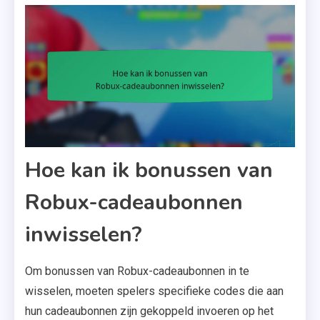
Hoe kan ik bonussen van
Robux-cadeaubonnen
inwisselen?
Om bonussen van Robux-cadeaubonnen in te
wisselen, moeten spelers specifieke codes die aan
hun cadeaubonnen zijn gekoppeld invoeren op het