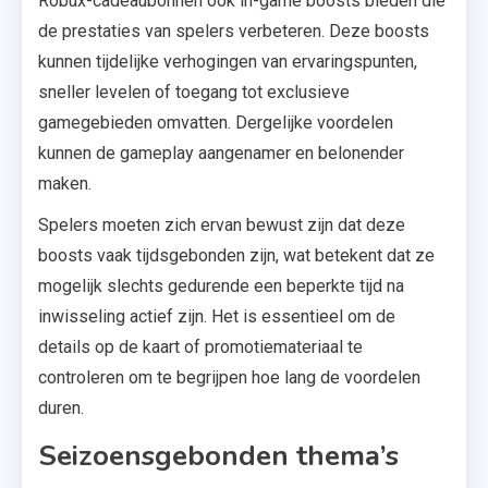
Robux-cadeaubonnen ook in-game boosts bieden die
de prestaties van spelers verbeteren. Deze boosts
kunnen tijdelijke verhogingen van ervaringspunten,
sneller levelen of toegang tot exclusieve
gamegebieden omvatten. Dergelijke voordelen
kunnen de gameplay aangenamer en belonender
maken.
Spelers moeten zich ervan bewust zijn dat deze
boosts vaak tijdsgebonden zijn, wat betekent dat ze
mogelijk slechts gedurende een beperkte tijd na
inwisseling actief zijn. Het is essentieel om de
details op de kaart of promotiemateriaal te
controleren om te begrijpen hoe lang de voordelen
duren.
Seizoensgebonden thema’s