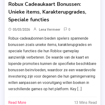
Robux Cadeaukaart Bonussen:
Unieke items, Karakterupgrades,
Speciale functies
0
05/03/2026
Lena Vermeer
Robux-cadeaubonnen bieden spelers spannende
bonussen zoals unieke items, karakterupgrades en
speciale functies die hun Roblox-gameplay
aanzienlijk verbeteren. De waarde van de kaart en
lopende promoties kunnen de specifieke beschikbare
bonussen beïnvloeden, waardoor ze een waardevolle
investering zijn voor degenen die hun gamingervaring
willen aanpassen en vooruitgang willen boeken in
verschillende games op het platform. Key […]
Read More
13 Mins Read