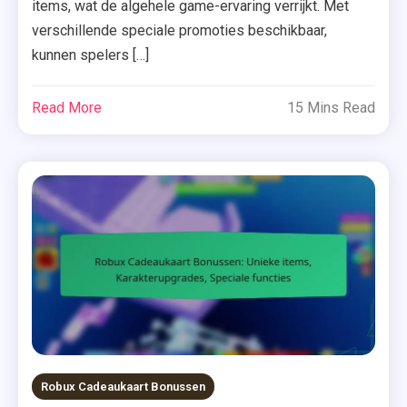
items, wat de algehele game-ervaring verrijkt. Met
verschillende speciale promoties beschikbaar,
kunnen spelers […]
Read More
15 Mins Read
Robux Cadeaukaart Bonussen