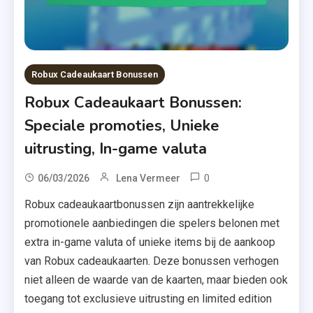
Robux Cadeaukaart Bonussen
Robux Cadeaukaart Bonussen:
Speciale promoties, Unieke
uitrusting, In-game valuta
0
06/03/2026
Lena Vermeer
Robux cadeaukaartbonussen zijn aantrekkelijke
promotionele aanbiedingen die spelers belonen met
extra in-game valuta of unieke items bij de aankoop
van Robux cadeaukaarten. Deze bonussen verhogen
niet alleen de waarde van de kaarten, maar bieden ook
toegang tot exclusieve uitrusting en limited edition