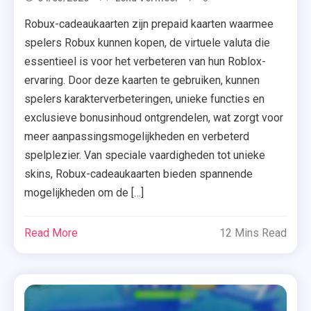
Robux-cadeaukaarten zijn prepaid kaarten waarmee
spelers Robux kunnen kopen, de virtuele valuta die
essentieel is voor het verbeteren van hun Roblox-
ervaring. Door deze kaarten te gebruiken, kunnen
spelers karakterverbeteringen, unieke functies en
exclusieve bonusinhoud ontgrendelen, wat zorgt voor
meer aanpassingsmogelijkheden en verbeterd
spelplezier. Van speciale vaardigheden tot unieke
skins, Robux-cadeaukaarten bieden spannende
mogelijkheden om de […]
Read More
12 Mins Read