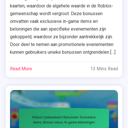
kaarten, waardoor de algehele waarde in de Roblox-
gemeenschap wordt vergroot. Deze bonussen
omvatten vaak exclusieve in-game items en
beloningen die aan specifieke evenementen zijn
gekoppeld, waardoor ze bijzonder aantrekkelijk zijn.
Door deel te nemen aan promotionele evenementen
kunnen gebruikers unieke bonussen ontgrendelen […]
Read More
13 Mins Read