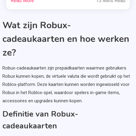
Read More
15 Mins Read
Wat zijn Robux-
cadeaukaarten en hoe werken
ze?
Robux-cadeaukaarten zijn prepaidkaarten waarmee gebruikers
Robux kunnen kopen, de virtuele valuta die wordt gebruikt op het
Roblox-platform. Deze kaarten kunnen worden ingewisseld voor
Robux in het Roblox-spel, waardoor spelers in-game items,
accessoires en upgrades kunnen kopen.
Definitie van Robux-
cadeaukaarten