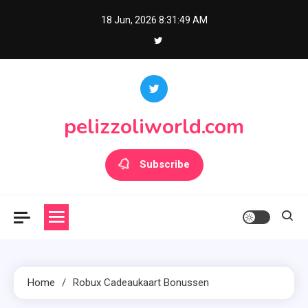
Skip
18 Jun, 2026
8:31:51 AM
to
content
pelizzoliworld.com
Subscribe
Home
Robux Cadeaukaart Bonussen