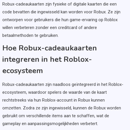
Robux-cadeaukaarten zijn fysieke of digitale kaarten die een
code bevatten die ingewisseld kan worden voor Robux. Ze zijn
ontworpen voor gebruikers die hun game-ervaring op Roblox
willen verbeteren zonder een creditcard of andere
betaalmethoden te gebruiken.
Hoe Robux-cadeaukaarten
integreren in het Roblox-
ecosysteem
Robux-cadeaukaarten zijn naadloos geïntegreerd in het Roblox-
ecosysteem, waardoor spelers de waarde van de kaart
rechtstreeks via hun Roblox-account in Robux kunnen
omzetten. Zodra ze zijn ingewisseld, kunnen de Robux worden
gebruikt om verschillende items aan te schaffen, wat de
gameplay en aanpassingsmogelijkheden verbetert.