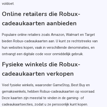
voldoet.
Online retailers die Robux-
cadeaukaarten aanbieden
Populaire online retailers zoals Amazon, Walmart en Target
bieden Robux-cadeaukaarten aan. U kunt ze rechtstreeks van
hun websites kopen, vaak in verschillende denominaties, en
ontvangt een digitale code voor onmiddellijk gebruik.
Fysieke winkels die Robux-
cadeaukaarten verkopen
Veel fysieke winkels, waaronder GameStop, Best Buy en
gemakswinkels, hebben Robux-cadeaukaarten op voorraad.
Deze kaarten zijn meestal te vinden in de gaming- of
cadeaukaartsecties, zodat u ze persoonlijk kunt kopen.