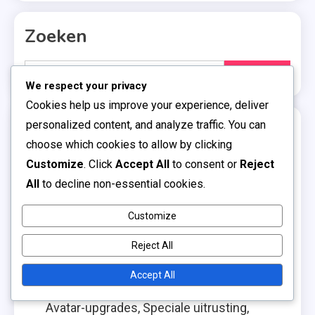
Zoeken
Search
We respect your privacy
for:
Cookies help us improve your experience, deliver
personalized content, and analyze traffic. You can
Recente berichten
choose which cookies to allow by clicking
Customize
. Click
Accept All
to consent or
Reject
Ervaring-specifieke codebeloningen: Spel-
All
to decline non-essential cookies.
specifieke items, Unieke boosts, Speciale
functies
Customize
Roblox Promo Item Codes: Avatar-items,
Reject All
Gamepassen, Virtuele huisdieren
Accept All
Ervaring-specifieke codebeloningen:
Avatar-upgrades, Speciale uitrusting,