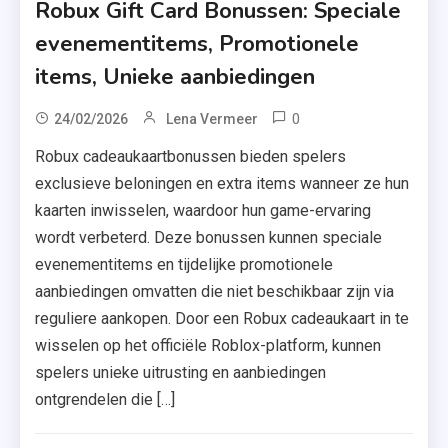
Robux Gift Card Bonussen: Speciale
evenementitems, Promotionele
items, Unieke aanbiedingen
0
24/02/2026
Lena Vermeer
Robux cadeaukaartbonussen bieden spelers
exclusieve beloningen en extra items wanneer ze hun
kaarten inwisselen, waardoor hun game-ervaring
wordt verbeterd. Deze bonussen kunnen speciale
evenementitems en tijdelijke promotionele
aanbiedingen omvatten die niet beschikbaar zijn via
reguliere aankopen. Door een Robux cadeaukaart in te
wisselen op het officiële Roblox-platform, kunnen
spelers unieke uitrusting en aanbiedingen
ontgrendelen die […]