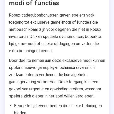
modi of functies
Robux-cadeaubonbonussen geven spelers vaak
toegang tot exclusieve game-modi of functies die
niet beschikbaar zijn voor degenen die niet in Robux
investeren. Dit kan speciale evenementen, beperkte
tijd game-modi of unieke uitdagingen omvatten die
extra beloningen bieden.
Door deel te nemen aan deze exclusieve modi kunnen
spelers nieuwe gameplay-mechanica ervaren en
zeldzame items verdienen die hun algehele
gamingervaring verbeteren. Deze toegang kan een
gevoel van urgentie en opwinding creëren, waardoor
spelers zich dieper in het spel willen verdiepen.
Beperkte tijd evenementen die unieke beloningen
bieden.