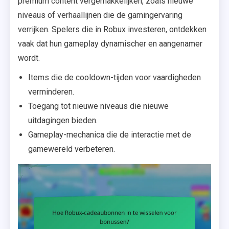
premium content vergemakkelijken, zoals nieuwe
niveaus of verhaallijnen die de gamingervaring
verrijken. Spelers die in Robux investeren, ontdekken
vaak dat hun gameplay dynamischer en aangenamer
wordt.
Items die de cooldown-tijden voor vaardigheden
verminderen.
Toegang tot nieuwe niveaus die nieuwe
uitdagingen bieden.
Gameplay-mechanica die de interactie met de
gamewereld verbeteren.