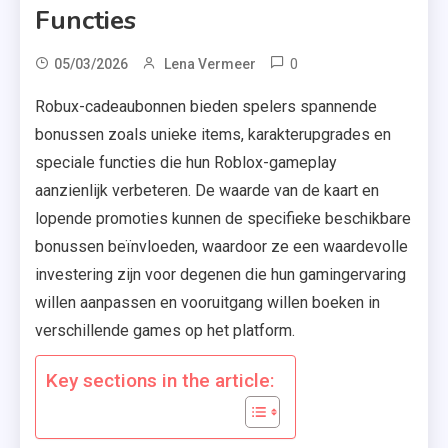
Functies
0
05/03/2026
Lena Vermeer
Robux-cadeaubonnen bieden spelers spannende
bonussen zoals unieke items, karakterupgrades en
speciale functies die hun Roblox-gameplay
aanzienlijk verbeteren. De waarde van de kaart en
lopende promoties kunnen de specifieke beschikbare
bonussen beïnvloeden, waardoor ze een waardevolle
investering zijn voor degenen die hun gamingervaring
willen aanpassen en vooruitgang willen boeken in
verschillende games op het platform.
Key sections in the article: