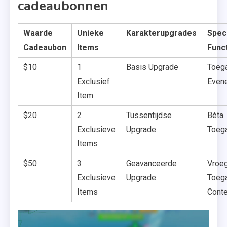
cadeaubonnen
Waarde
Unieke
Karakterupgrades
Spec
Cadeaubon
Items
Func
$10
1
Basis Upgrade
Toega
Exclusief
Even
Item
$20
2
Tussentijdse
Bèta
Exclusieve
Upgrade
Toeg
Items
$50
3
Geavanceerde
Vroe
Exclusieve
Upgrade
Toega
Items
Conte