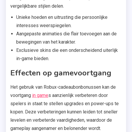
vergelijkbare stijlen delen.
Unieke hoeden en uitrusting die persoonlijke
interesses weerspiegelen.
Aangepaste animaties die flair toevoegen aan de
bewegingen van het karakter.
Exclusieve skins die een onderscheidend uiterlijk
in-game bieden.
Effecten op gamevoortgang
Het gebruik van Robux-cadeaubonbonussen kan de
voortgang
in game
s aanzienlijk verbeteren door
spelers in staat te stellen upgrades en power-ups te
kopen. Deze verbeteringen kunnen leiden tot sneller
levelen en verbeterde vaardigheden, waardoor de
gameplay aangenamer en belonender wordt.