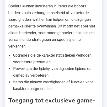
Spelers kunnen investeren in items die boosts
bieden, zoals verhoogde snelheid of verbeterde
vaardigheden, wat hen kan helpen om uitdagingen
gemakkelijker te overwinnen. Dit maakt het spel niet
alleen boeiender, maar moedigt spelers ook aan om
verschillende strategieën en speelstijlen te
verkennen.
Upgrades die de karakterstatistieken verhogen
voor betere prestaties.
Power-ups die tijdelijk vaardigheden tijdens de
gameplay verbeteren.
Items die nieuwe vaardigheden of functies voor
karakters ontgrendelen.
Toegang tot exclusieve game-