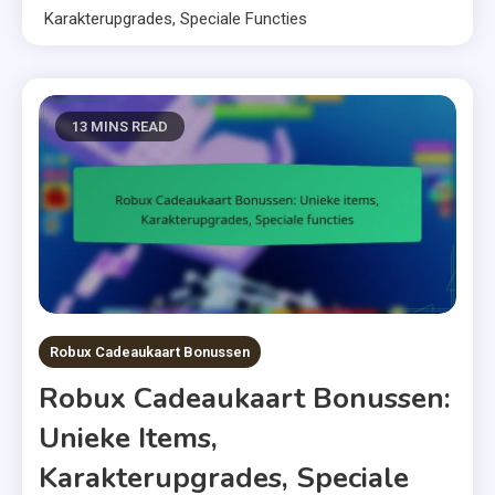
Karakterupgrades, Speciale Functies
13 MINS READ
Robux Cadeaukaart Bonussen
Robux Cadeaukaart Bonussen:
Unieke Items,
Karakterupgrades, Speciale