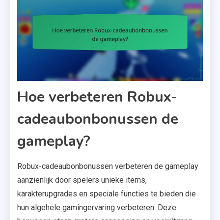
Hoe verbeteren Robux-
cadeaubonbonussen de
gameplay?
Robux-cadeaubonbonussen verbeteren de gameplay
aanzienlijk door spelers unieke items,
karakterupgrades en speciale functies te bieden die
hun algehele gamingervaring verbeteren. Deze