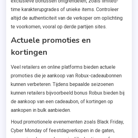
exclusieve bonussen ontgrendelen, zoals limited-
time karakterupgrades of unieke items. Controleer
altijd de authenticiteit van de verkoper om oplichting
te voorkomen, vooral op derde partijen sites.
Actuele promoties en
kortingen
Veel retailers en online platforms bieden actuele
promoties die je aankoop van Robux-cadeaubonnen
kunnen verbeteren. Tijdens bepaalde seizoenen
kunnen retailers bijvoorbeeld bonus Robux bieden bij
de aankoop van een cadeaubon, of kortingen op
aankopen in bulk aanbieden.
Houd promotionele evenementen zoals Black Friday,
Cyber Monday of feestdagverkopen in de gaten,