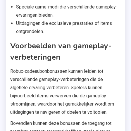
Speciale game-modi die verschillende gameplay-
ervaringen bieden.
Uitdagingen die exclusieve prestaties of items
ontgrendelen.
Voorbeelden van gameplay-
verbeteringen
Robux-cadeaubonbonussen kunnen leiden tot
verschillende gameplay-verbeteringen die de
algehele ervaring verbeteren. Spelers kunnen
bijvoorbeeld items verwerven die de gameplay
stroomlijnen, waardoor het gemakkelijker wordt om
uitdagingen te navigeren of doelen te voltooien.
Bovendien kunnen deze bonussen de toegang tot