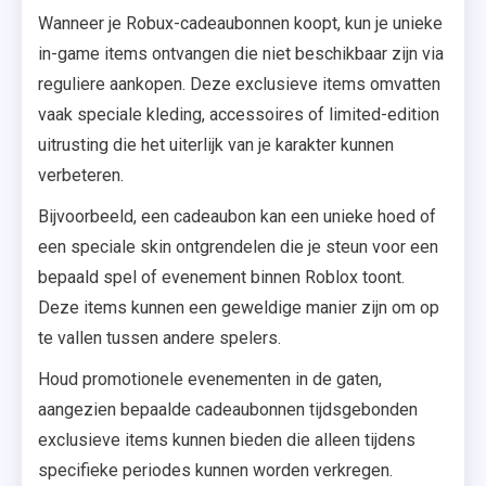
Wanneer je Robux-cadeaubonnen koopt, kun je unieke
in-game items ontvangen die niet beschikbaar zijn via
reguliere aankopen. Deze exclusieve items omvatten
vaak speciale kleding, accessoires of limited-edition
uitrusting die het uiterlijk van je karakter kunnen
verbeteren.
Bijvoorbeeld, een cadeaubon kan een unieke hoed of
een speciale skin ontgrendelen die je steun voor een
bepaald spel of evenement binnen Roblox toont.
Deze items kunnen een geweldige manier zijn om op
te vallen tussen andere spelers.
Houd promotionele evenementen in de gaten,
aangezien bepaalde cadeaubonnen tijdsgebonden
exclusieve items kunnen bieden die alleen tijdens
specifieke periodes kunnen worden verkregen.