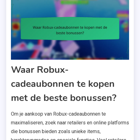
Waar Robux-
cadeaubonnen te kopen
met de beste bonussen?
Om je aankoop van Robux-cadeaubonnen te
maximaliseren, zoek naar retailers en online platforms
die bonussen bieden zoals unieke items,