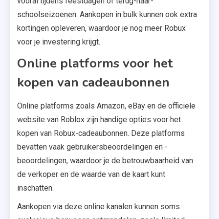
vooral tijdens feestdagen of terug-naar-
schoolseizoenen. Aankopen in bulk kunnen ook extra
kortingen opleveren, waardoor je nog meer Robux
voor je investering krijgt.
Online platforms voor het
kopen van cadeaubonnen
Online platforms zoals Amazon, eBay en de officiële
website van Roblox zijn handige opties voor het
kopen van Robux-cadeaubonnen. Deze platforms
bevatten vaak gebruikersbeoordelingen en -
beoordelingen, waardoor je de betrouwbaarheid van
de verkoper en de waarde van de kaart kunt
inschatten.
Aankopen via deze online kanalen kunnen soms