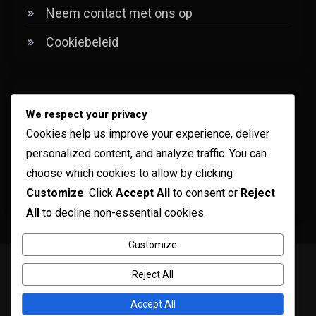
Neem contact met ons op
Cookiebeleid
Categorieën
We respect your privacy
Cookies help us improve your experience, deliver
Ervaringsspecifieke Codebeloningen
personalized content, and analyze traffic. You can
Roblox Promo Item Codes
choose which cookies to allow by clicking
Customize
. Click
Accept All
to consent or
Reject
Robux Cadeaukaart Bonussen
All
to decline non-essential cookies.
Customize
Copyright © ogma blog 2026
Proudly powered by WordPress
|
Reject All
Theme: ogma-blog by
Mystery Themes
.
Wie we zijn
Privacybeleid
Gebruikersovereenkomst
Accept All