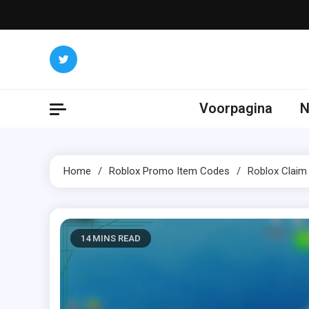
Skip
to
content
Voorpagina
N
Home
Roblox Promo Item Codes
Roblox Claim
14 MINS READ