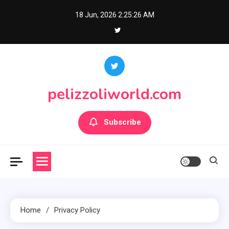
Skip
18 Jun, 2026
2:25:26 AM
to
content
pelizzoliworld.com
Subscribe
Home
Privacy Policy