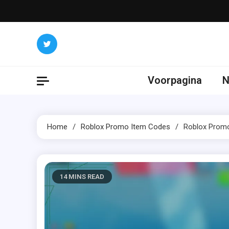
Skip
to
content
Voorpagina
N
Home
Roblox Promo Item Codes
Roblox Promo
14 MINS READ